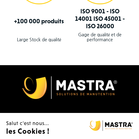
ISO 9001 - ISO
14001 ISO 45001 -
+100 000 produits
ISO 26000
Gage de qualité et de
Large Stock de qualité
performance
Produits

Salut c'est nous...
les Cookies !
Plus d'infos
