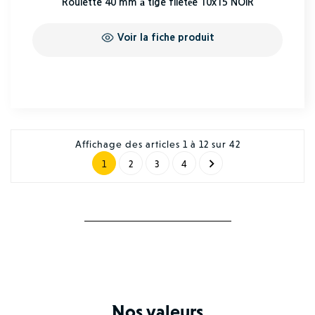
Roulette 40 mm à tige filetée 10x15 NOIR
Voir la fiche produit
Affichage des articles 1 à 12 sur 42

1
2
3
4
Nos valeurs