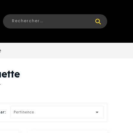
e
ette

par:
Pertinence