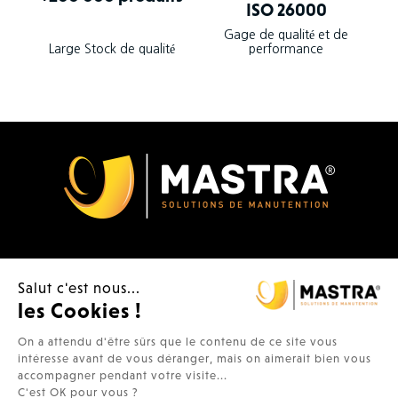
ISO 26000
Gage de qualité et de
Large Stock de qualité
performance
Produits

Salut c'est nous...
les Cookies !
Plus d'infos

On a attendu d'être sûrs que le contenu de ce site vous
Contacts

intéresse avant de vous déranger, mais on aimerait bien vous
accompagner pendant votre visite...
C'est OK pour vous ?